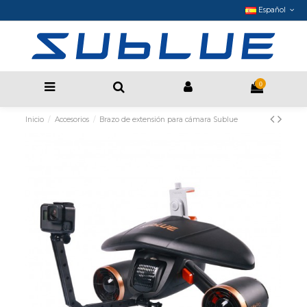
Español
0
Inicio
Accesorios
Brazo de extensión para cámara Sublue