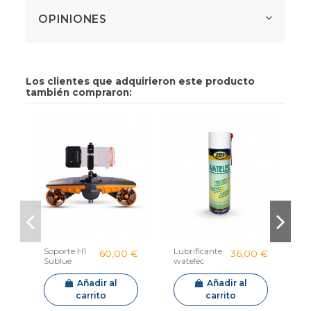
OPINIONES
Los clientes que adquirieron este producto
también compraron:
Soporte H1
Lubrificante
L
60,00 €
36,00 €
Sublue
watelec
s
Navbow
S
Añadir al
Añadir al
carrito
carrito