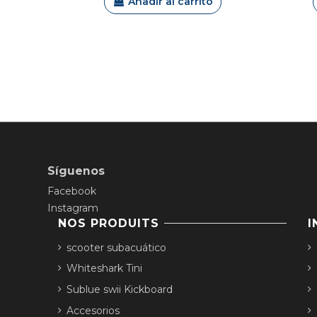
Añadir al carrito
Síguenos
Facebook
Instagram
NOS PRODUITS
I
scooter subacuático
Whiteshark Tini
Sublue swii Kickboard
Accesorios