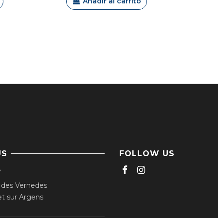
Añadir al carrito
US
FOLLOW US
e
 des Vernedes
t sur Argens