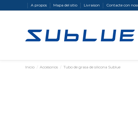
A propos
Mapa del sitio
Livraison
Contacte con nos
Inicio
Accesorios
Tubo de grasa de silicona Sublue