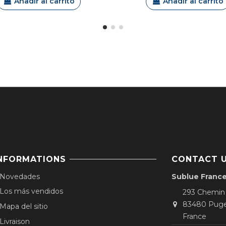
Añadir al carrito
Añadir al carrito
NFORMATIONS
CONTACT 
Novedades
Sublue Franc
Los más vendidos
293 Chemin
83480 Puge
Mapa del sitio
France
Livraison