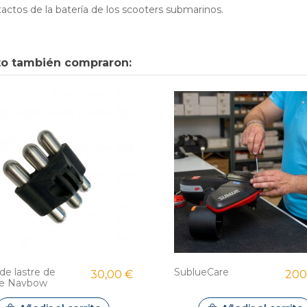
ctos de la batería de los scooters submarinos.
cto también compraron:
de lastre de
SublueCare
30,00 €
200
ue Navbow