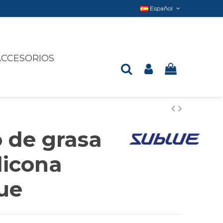
Español
ACCESORIOS
 de grasa
licona
ue