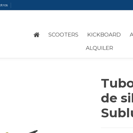
otros
SCOOTERS
KICKBOARD
ALQUILER
Tubo
de si
Subl