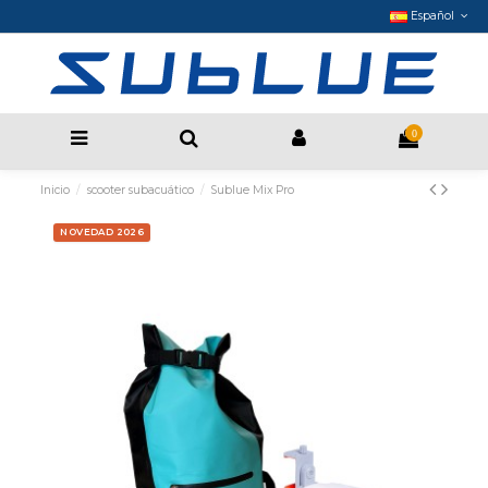
Español
0
Inicio
scooter subacuático
Sublue Mix Pro
NOVEDAD 2026