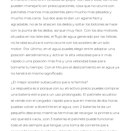
pueden manejarlo sin preocupaciones, cosa que no ocurre con
patinetes marinos más potentes pero mucho más pesados y
mucho más caros. Sus dos asas te dan un agarre fácil y
agradable, no se te atascan los dedos y soltar los botones se hace
con la punta de los dedos, así que muy fácil. Con los dos motores
situados en los laterales, el flujo de agua generado por las hélices
no te obstaculizará como ocurre con los scooters de un solo
motor. Por último, en el agua puedes elegir entre adoptar una
posición aerodinámica y activar la alta velocidad para ir más
rápido o una posición más fría y una velocidad base para
tomarte tu tiempo. Con el Mix pro el deslizamiento en el agua ya
no tendrá el mismo significado.
¿El mejor scooter subacuático para la familia?
La respuesta es sí porque con su atractivo precio puedes comprar
una batería extra para un uso prolongado. El patinete acuático
se vende con el cargador rápido para que en menos de dos horas
puedas volver a divertirte en el agua, con 2 baterías te da un
pequeño descanso mientras terminas de recargar la primera una
vez que está vacía, ¡con 3 baterías el patinete puede funcionar
todo el día siempre que tengas una toma de corriente para