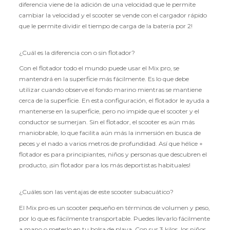
diferencia viene de la adición de una velocidad que le permite
cambiar la velocidad y el scooter se vende con el cargador rápido
que le permite dividir el tiempo de carga de la batería por 2!
¿Cuál es la diferencia con o sin flotador?
Con el flotador todo el mundo puede usar el Mix pro, se
mantendrá en la superficie más fácilmente. Es lo que debe
utilizar cuando observe el fondo marino mientras se mantiene
cerca de la superficie. En esta configuración, el flotador le ayuda a
mantenerse en la superficie, pero no impide que el scooter y el
conductor se sumerjan. Sin el flotador, el scooter es aún más
maniobrable, lo que facilita aún más la inmersión en busca de
peces y el nado a varios metros de profundidad. Así que hélice +
flotador es para principiantes, niños y personas que descubren el
producto, ¡sin flotador para los más deportistas habituales!
¿Cuáles son las ventajas de este scooter subacuático?
El Mix pro es un scooter pequeño en términos de volumen y peso,
por lo que es fácilmente transportable. Puedes llevarlo fácilmente
a mano o meterlo en tu bolsa de playa. Con sus 3 kilos, los niños