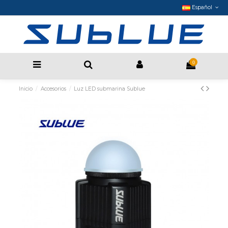
Español
0
Inicio
Accesorios
Luz LED submarina Sublue