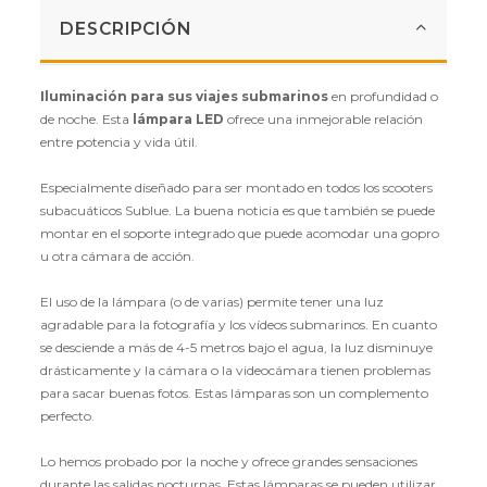
DESCRIPCIÓN
Iluminación para sus viajes submarinos
en profundidad o
de noche. Esta
lámpara LED
ofrece una inmejorable relación
entre potencia y vida útil.
Especialmente diseñado para ser montado en todos los scooters
subacuáticos Sublue. La buena noticia es que también se puede
montar en el soporte integrado que puede acomodar una gopro
u otra cámara de acción.
El uso de la lámpara (o de varias) permite tener una luz
agradable para la fotografía y los vídeos submarinos. En cuanto
se desciende a más de 4-5 metros bajo el agua, la luz disminuye
drásticamente y la cámara o la videocámara tienen problemas
para sacar buenas fotos. Estas lámparas son un complemento
perfecto.
Lo hemos probado por la noche y ofrece grandes sensaciones
durante las salidas nocturnas. Estas lámparas se pueden utilizar