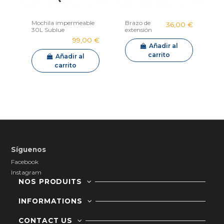
Mochila impermeable
Brazo de
36,00 €
30L Sublue
extensión
para
99,00 €
cámara
Añadir al
Sublue
carrito
Añadir al
carrito
Síguenos
Facebook
Instagram
NOS PRODUITS
INFORMATIONS
CONTACT US