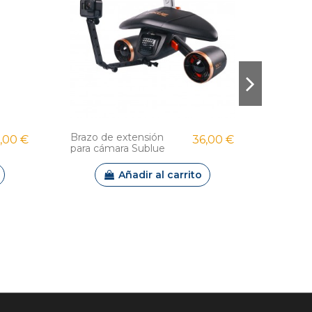
Brazo de extensión
Tubo d
,00 €
36,00 €
para cámara Sublue
silicon
Añadir al carrito