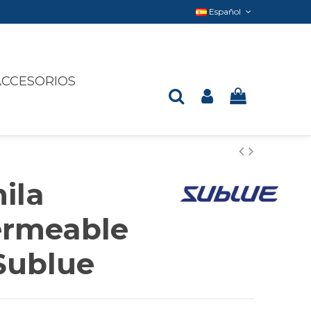
Español
ACCESORIOS
ila
rmeable
Sublue