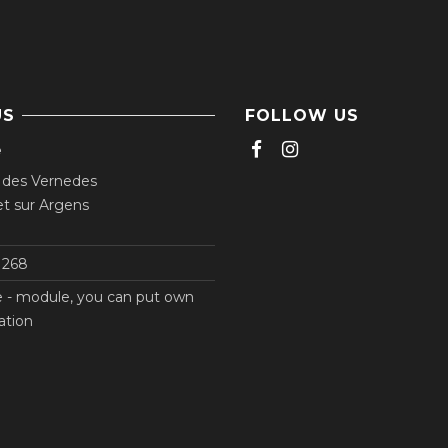
US
FOLLOW US
e
 des Vernedes
t sur Argens
268‬
e - module, you can put own
ation