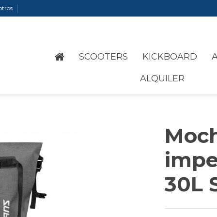
otros
SCOOTERS
KICKBOARD
ALQUILER
Moch
impe
30L 