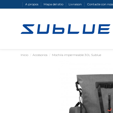
A propos
Mapa del sitio
Livraison
Contacte con nos
Inicio
Accesorios
Mochila impermeable 30L Sublue