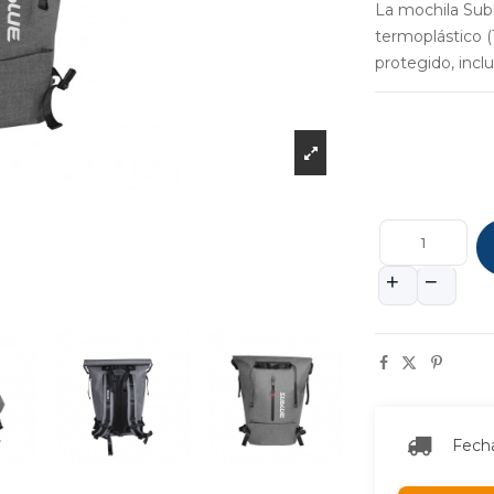
La mochila Subl
termoplástico 
protegido, inc
Fecha