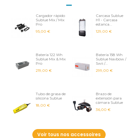
Cargador rápido
Carcasa Sublue
Sublue Mix / Mix
H1 - Carcasa
Pro
estanca...
95,00 €
129,00 €
Batería 122 Wh
Batería 158 Wh
Sublue Mix & Mix
Sublue Navbow /
Pro
Swii /...
219,00 €
299,00 €
Tubo de grasa de
Brazo de
silicona Sublue
extensión para
cámara Sublue
18,00 €
36,00 €
Voir tous nos accessoires