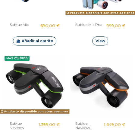
Producto disponible con otras opciones
Sublue Mix
Sublue Mix Pro
690,00 €
999,00 €
Añadir al carrito
View
MÁS VENDIDO
Producto disponible con otras opciones
Sublue
Sublue
1.399,00 €
1.649,00 €
Navbow
Navbow+