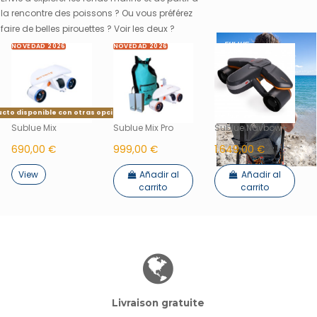
la rencontre des poissons ? Ou vous préférez
faire de belles pirouettes ? Voir les deux ?
NOVEDAD 2026
NOVEDAD 2026
cto disponible con otras opciones
Sublue Mix
Sublue Mix Pro
Sublue Navbow+
690,00 €
999,00 €
1.649,00 €
View
Añadir al
Añadir al
carrito
carrito
Livraison gratuite