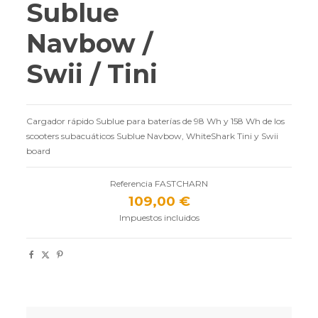
Sublue
Navbow /
Swii / Tini
Cargador rápido Sublue para baterías de 98 Wh y 158 Wh de los
scooters subacuáticos Sublue Navbow, WhiteShark Tini y Swii
board
Referencia
FASTCHARN
109,00 €
Impuestos incluidos