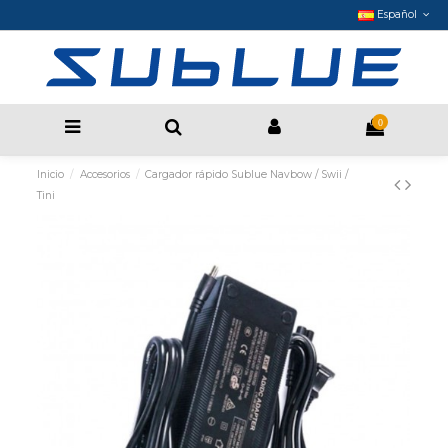
Español
0
Inicio
Accesorios
Cargador rápido Sublue Navbow / Swii /
Tini