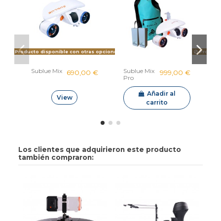
Producto disponible con otras opciones
Producto
Sublue Mix
Sublue Mix
S
690,00 €
999,00 €
Pro
N
Añadir al
View
carrito
Los clientes que adquirieron este producto
también compraron: