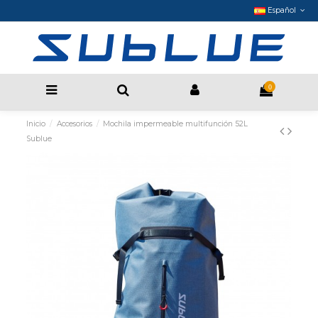
Español
0
Inicio
Accesorios
Mochila impermeable multifunción 52L
Sublue