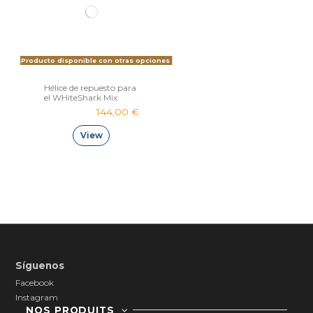
Producto disponible con otras opciones
Hélice de repuesto para
el WHiteShark Mix
144,00 €
View
Síguenos
Facebook
Instagram
NOS PRODUITS