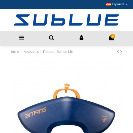
Español
0
Inicio
Accesorios
Flotador Sublue Mix