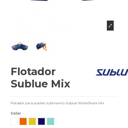
Flotador
Sublue Mix
Flotador para scooter submarino Sublue WhiteShark Mix
Color
Blanco
Naranja
Amarillo
Space blue
Aqua Blue