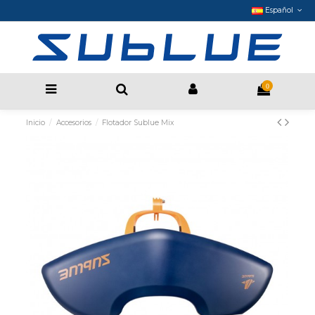
Español
0
Inicio
Accesorios
Flotador Sublue Mix