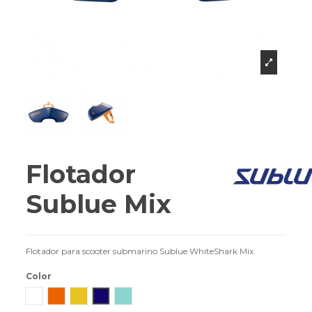
Flotador
Sublue Mix
Flotador para scooter submarino Sublue WhiteShark Mix
Color
Blanco
Naranja
Amarillo
Space blue
Aqua Blue