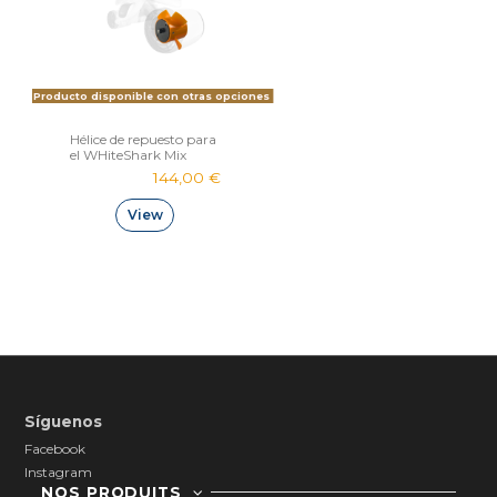
Producto disponible con otras opciones
Hélice de repuesto para
el WHiteShark Mix
144,00 €
View
Síguenos
Facebook
Instagram
NOS PRODUITS