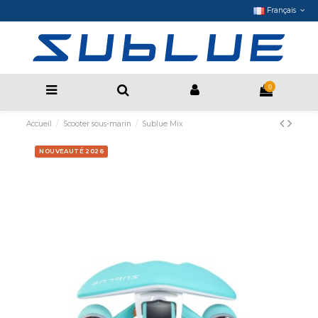
Français
0
Accueil
Scooter sous-marin
Sublue Mix
NOUVEAUTÉ 2026