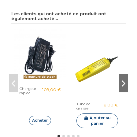
Les clients qui ont acheté ce produit ont
également acheté...
Rupture de stock
Chargeur
S
109,00 €
rapide
S
Sublue
Navbow /
Tube de
18,00 €
Swii / Tini
graisse
silicone
Sublue
Ajouter au
Acheter
panier