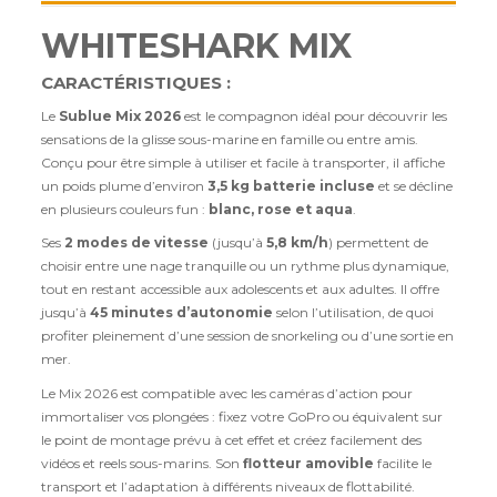
WHITESHARK MIX
CARACTÉRISTIQUES :
Le
Sublue Mix 2026
est le compagnon idéal pour découvrir les
sensations de la glisse sous-marine en famille ou entre amis.
Conçu pour être simple à utiliser et facile à transporter, il affiche
un poids plume d’environ
3,5 kg batterie incluse
et se décline
en plusieurs couleurs fun :
blanc, rose et aqua
.
Ses
2 modes de vitesse
(jusqu’à
5,8 km/h
) permettent de
choisir entre une nage tranquille ou un rythme plus dynamique,
tout en restant accessible aux adolescents et aux adultes. Il offre
jusqu’à
45 minutes d’autonomie
selon l’utilisation, de quoi
profiter pleinement d’une session de snorkeling ou d’une sortie en
mer.
Le Mix 2026 est compatible avec les caméras d’action pour
immortaliser vos plongées : fixez votre GoPro ou équivalent sur
le point de montage prévu à cet effet et créez facilement des
vidéos et reels sous-marins. Son
flotteur amovible
facilite le
transport et l’adaptation à différents niveaux de flottabilité.