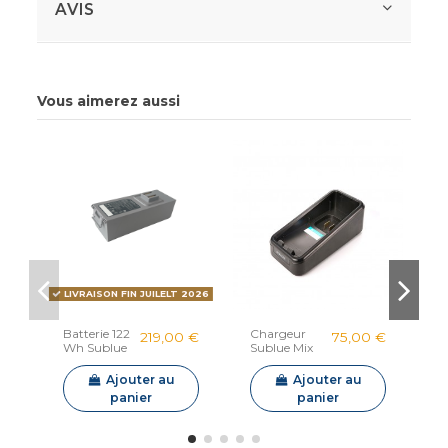
AVIS
Vous aimerez aussi
LIVRAISON FIN JUILELT 2026
Batterie 122
Chargeur
T
219,00 €
75,00 €
Wh Sublue
Sublue Mix
g
Mix & Mix
si
Pro
S
Ajouter au
Ajouter au
panier
panier