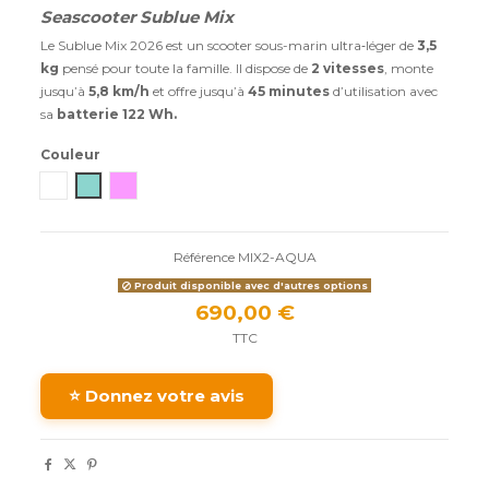
Seascooter Sublue Mix
Le Sublue Mix 2026 est un scooter sous-marin ultra‑léger de
3,5
kg
pensé pour toute la famille. Il dispose de
2 vitesses
, monte
jusqu’à
5,8 km/h
et offre jusqu’à
45 minutes
d’utilisation avec
sa
batterie 122 Wh.
Couleur
Blanc
Aqua Blue
Coral Pink
Référence
MIX2-AQUA
Produit disponible avec d'autres options
690,00 €
TTC
⭐ Donnez votre avis