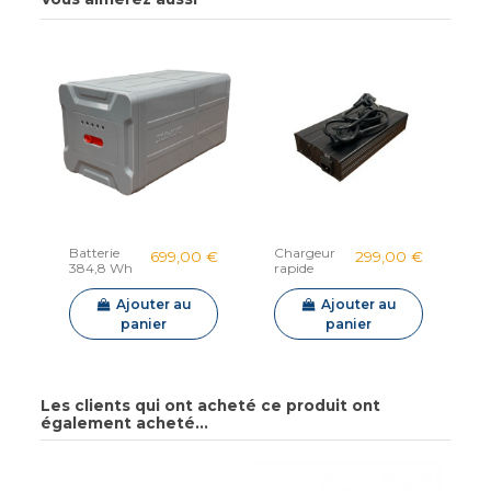
Batterie
Chargeur
699,00 €
299,00 €
384,8 Wh
rapide
Sublue
Sublue
Vapor
Vapor
Ajouter au
Ajouter au
panier
panier
Les clients qui ont acheté ce produit ont
également acheté...