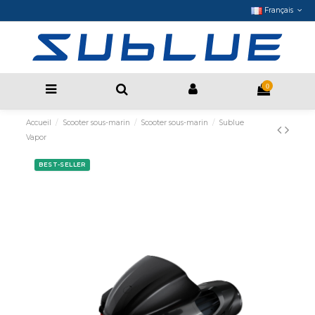
Français
0
Accueil
Scooter sous-marin
Scooter sous-marin
Sublue
Vapor
BEST-SELLER