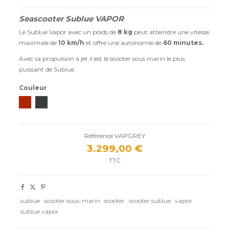
Seascooter Sublue VAPOR
Le Sublue Vapor avec un poids de
8 kg
peut atteindre une vitesse
maximale de
10 km/h
et offre une autonomie de
60 minutes.
Avec sa propulsion à jet il est le scooter sous marin le plus
puissant de Sublue.
Couleur
Aventurine Red
Dravit Grey
Référence
VAPGREY
3.299,00 €
TTC
sublue
scooter sous-marin
scooter
scooter sublue
vapor
sublue vapor