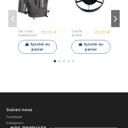
Sac à dos
Cache
B
99,00 €
20,00 €
waterproof
arrière
W
30L Sublue
Sublue Mix
M
P
Ajouter au
Ajouter au
panier
panier
Suivez-nous
Facebook
Instagram
NOS PRODUITS