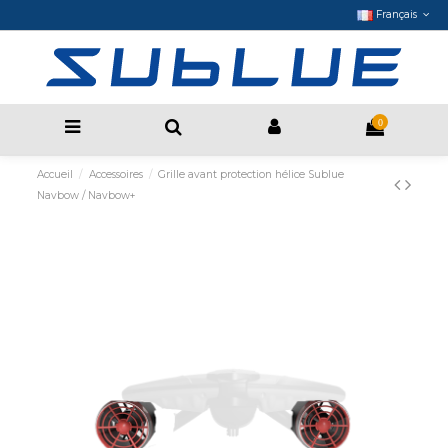
Français
0
Accueil
Accessoires
Grille avant protection hélice Sublue
Navbow / Navbow+