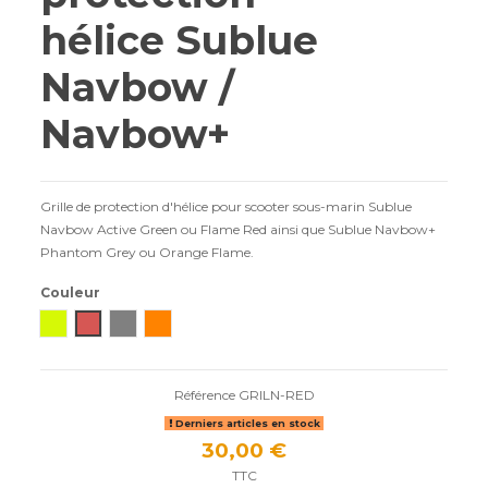
hélice Sublue
Navbow /
Navbow+
Grille de protection d'hélice pour scooter sous-marin Sublue
Navbow Active Green ou Flame Red ainsi que Sublue Navbow+
Phantom Grey ou Orange Flame.
Couleur
Active Green
Flame Red
Phantom Grey
Orange Flame
Référence
GRILN-RED
Derniers articles en stock
30,00 €
TTC